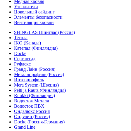
Медная кровля
Утеплители
Цокольный сайдинг
Элементы безопасности
Вентиляция кровли
SHINGLAS Шинглас (Россия)
Тегола
IKO (Канада)
Катепал (Финляндия)
Docke
Сертантид
Руфлекс
Гранд Лайн (Россия)
Металлпрофиль (Россия)
Интерпрофиль
Mera System (Швеция)
Pelti ja Rauta (Финляндия)
Ruukki (Финляндия)
Водосток Металл
Водосток ПВХ
Ондалюкс Россия
Ондулин (Россия)
Docke (Россия-Германия)
Grand Line