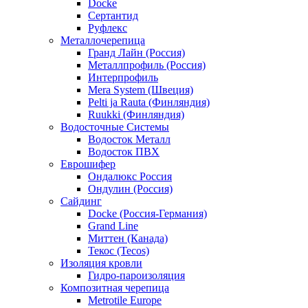
Docke
Сертантид
Руфлекс
Металлочерепица
Гранд Лайн (Россия)
Металлпрофиль (Россия)
Интерпрофиль
Mera System (Швеция)
Pelti ja Rauta (Финляндия)
Ruukki (Финляндия)
Водосточные Системы
Водосток Металл
Водосток ПВХ
Еврошифер
Ондалюкс Россия
Ондулин (Россия)
Сайдинг
Docke (Россия-Германия)
Grand Line
Миттен (Канада)
Текос (Tecos)
Изоляция кровли
Гидро-пароизоляция
Композитная черепица
Metrotile Europe