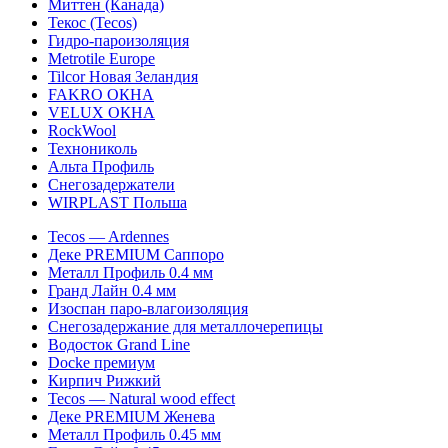
Миттен (Канада)
Текос (Tecos)
Гидро-пароизоляция
Metrotile Europe
Tilcor Новая Зеландия
FAKRO ОКНА
VELUX ОКНА
RockWool
Технониколь
Альта Профиль
Снегозадержатели
WIRPLAST Польша
Tecos — Ardennes
Деке PREMIUM Саппоро
Металл Профиль 0.4 мм
Гранд Лайн 0.4 мм
Изоспан паро-влагоизоляция
Снегозадержание для металлочерепицы
Водосток Grand Line
Docke премиум
Кирпич Рижкий
Tecos — Natural wood effect
Деке PREMIUM Женева
Металл Профиль 0.45 мм