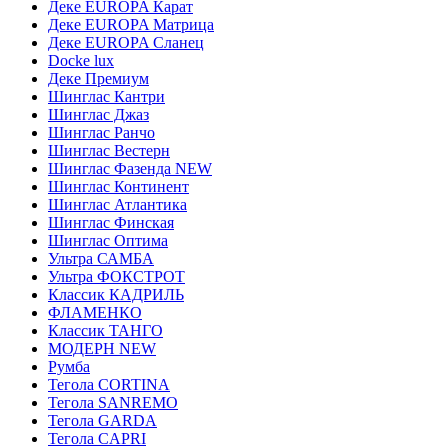
Деке EUROPA Карат
Деке EUROPA Матрица
Деке EUROPA Сланец
Docke lux
Деке Премиум
Шинглас Кантри
Шинглас Джаз
Шинглас Ранчо
Шинглас Вестерн
Шинглас Фазенда NEW
Шинглас Континент
Шинглас Атлантика
Шинглас Финская
Шинглас Оптима
Ультра САМБА
Ультра ФОКСТРОТ
Классик КАДРИЛЬ
ФЛАМЕНКО
Классик ТАНГО
МОДЕРН NEW
Румба
Тегола CORTINA
Тегола SANREMO
Тегола GARDA
Тегола CAPRI