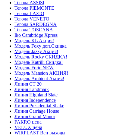
Тегола ASSISI
Тегола PIEMONTE
Тегола LAZIO
Тегола VENETO
Тегола SARDEGNA
Тегола TOSCANA
Iko Cambridge Xpress
Модель KL Акция!
Модель Foxy доп.Скидка
Модель Jazzy Акция!
Модель Rocky СКИДКА!
Модель Katrilli Скидка!
Модель Forte NEW
Модель Mansion АКЦИЯ!
Модель Ambient Акция!
Линия СТ 20
Линия Landmark
Линия Highland Slate
Линия Independence
Линия Presidential Shake
Линия Carriage House
Линия Grand Manor
FAКRO цена
VELUX цена
WIRPLAST Вен выходы