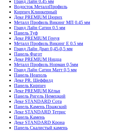
Гранд Лайн 0.45 мм
Водосток МеталлПрофиль
Кирпич Клинкерный
Деке PREMIUM Цюрих
Металл Профиль Викинг MП 0.45 мм
Гранд Лайн Сатин 0.5 мм
Панель Туф
Деке PREMIUM Генуя
Металл Профиль Викинг Е 0.5 мм
Гранд Лайн Драп 0,45-0,5 мм
Панель Фагот
Деке PREMIUM Ницца
Металл Профиль Норман 0,5мм
Гранд Лайн Сатин Матт 0,5 мм
Панель Неаполь
Деке PR. Шеффилд
Панель Кирпич
Деке PREMIUM Кёльн
Панель Ригель Немецкий
Деке STANDARD Сота
Панель Камень Пражский
Деке STANDARD Тетрис
Панель Камень
Деке STANDARD Крона
Панель Скалистый камень