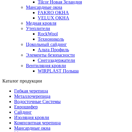
Tilcor Новая Зеландия
Мансардные окна
FAKRO ОКНА
VELUX ОКНА
Медная кровля
Утеплители
RockWool
Технониколь
Цокольный сайдинг
Альта Профиль
Элементы безопасности
Снегозадержатели
Вентиляция кровли
WIRPLAST Польша
Каталог продукции
Гибкая черепица
Металлочерепица
Водосточные Системы
Еврошифер
Сайдинг
Изоляция кровли
Композитная черепица
Мансардные окна