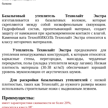
балкона
Базальтовый утеплитель Технолайт Экстра
изготавливается из базальтовых волокон, которые
скрепляются между собой низкофенольным связующим.
Гидрофобный состав, пропитывающий материал, создает
защиту от намокания при кратковременном контакте с влагой.
Каменная вата ТехноНИКОЛЬ Технолайт Экстра относится к
классу негорючих материалов.
Утеплитель Технолайт Экстра
предназначен для
утепления ненагружаемых конструкций, к которым относятся:
каркасные стены, перегородки, мансарды, чердачные
перекрытия, полы (укладка утеплителя между лагами). Низкая
плотность материала (30-38 кг/м3) обеспечивает хороший
уровень звукоизоляции от акустических шумов.
Для раскройки базальтовых утеплителей
с низкой
плотностью, таких как Технолайт, до нужного размера можно
использовать строительные ножи с выдвижным лезвием.
Преимущества:
имеет характеристики сжимаемости не более 20%;
относится к классу НГ;