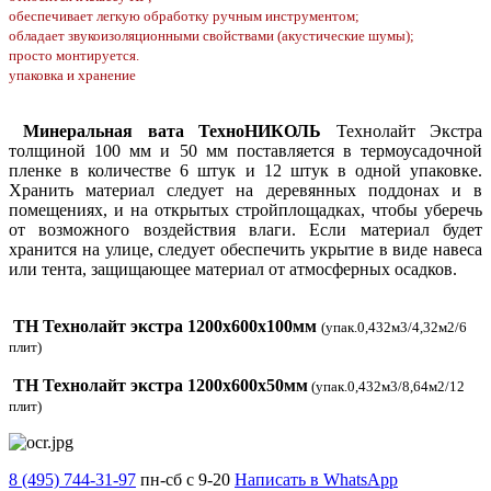
обеспечивает легкую обработку ручным инструментом;
обладает звукоизоляционными свойствами (акустические шумы);
просто монтируется.
упаковка и хранение
Минеральная вата ТехноНИКОЛЬ
Технолайт Экстра
толщиной 100 мм и 50 мм поставляется в термоусадочной
пленке в количестве 6 штук и 12 штук в одной упаковке.
Хранить материал следует на деревянных поддонах и в
помещениях, и на открытых стройплощадках, чтобы уберечь
от возможного воздействия влаги. Если материал будет
хранится на улице, следует обеспечить укрытие в виде навеса
или тента, защищающее материал от атмосферных осадков.
ТН Технолайт экстра 1200х600х100мм
(упак.0,432м3/4,32м2/6
плит)
ТН Технолайт экстра 1200х600х50мм
(упак.0,432м3/8,64м2/12
плит)
8 (495) 744-31-97
пн-сб с 9-20
Написать в WhatsApp