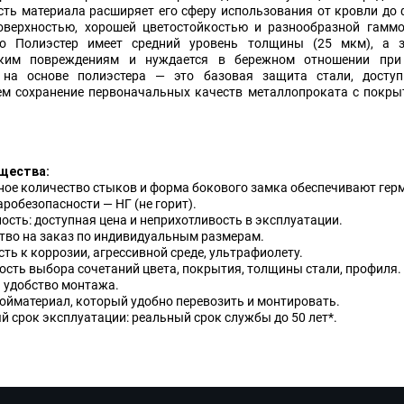
сть материала расширяет его сферу использования от кровли до 
оверхностью, хорошей цветостойкостью и разнообразной гаммо
то Полиэстер имеет средний уровень толщины (25 мкм), а з
ским повреждениям и нуждается в бережном отношении при 
 на основе полиэстера — это базовая защита стали, досту
ем сохранение первоначальных качеств металлопроката с покры
щества:
ое количество стыков и форма бокового замка обеспечивают герм
робезопасности — НГ (не горит).
сть: доступная цена и неприхотливость в эксплуатации.
тво на заказ по индивидуальным размерам.
ть к коррозии, агрессивной среде, ультрафиолету.
сть выбора сочетаний цвета, покрытия, толщины стали, профиля.
и удобство монтажа.
ойматериал, который удобно перевозить и монтировать.
 срок эксплуатации: реальный срок службы до 50 лет*.