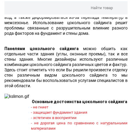
отделки фасадов как сказано выше, но и несет защитную
функцию защищая уязвимые места в фасадах. Фундамент
дома со временем может разрушаться от воздействия талых
вод, а также деформироваться из-за перепада температур в
межсезонье. Использование цокольного сайдинга решит
проблемы связанные с разрушительным влияние разного
рода факторов на фундамент и стены дома.
Панелями цокольного сайдинга
можно обшить как
отдельные части здания (углы, оконные проемы), так и все
стены здания. Многие дизайнеры используют различные
комбинации цокольного сайдинга различных цветов и фактур.
Здесь стоит отметить что если Вы решили произвести отделку
стен различным видом цокольного сайдинга то мы
рекомендовали бы воспользоваться услугами специалистов в
этой области.
Основные достоинства цокольного сайдинга
- не гниет
- защищает фундамент здания
- эстетичен в восприятии
- не дорогая цена по сравнению с натуральными
материалами