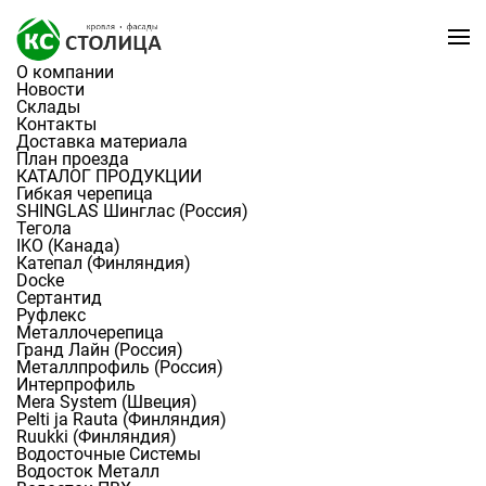
О компании
Новости
Склады
Контакты
Доставка материала
План проезда
КАТАЛОГ ПРОДУКЦИИ
Гибкая черепица
SHINGLAS Шинглас (Россия)
Тегола
IKO (Канада)
Главная
Каталог
Цокольный сайдинг
Катепал (Финляндия)
Docke
Цокольный сайдинг
Сертантид
Руфлекс
Металлочерепица
Гранд Лайн (Россия)
Цокольный сайдинг для фасадов и стен.
Металлпрофиль (Россия)
Интерпрофиль
Mera System (Швеция)
Pelti ja Rauta (Финляндия)
Ruukki (Финляндия)
Водосточные Системы
Водосток Металл