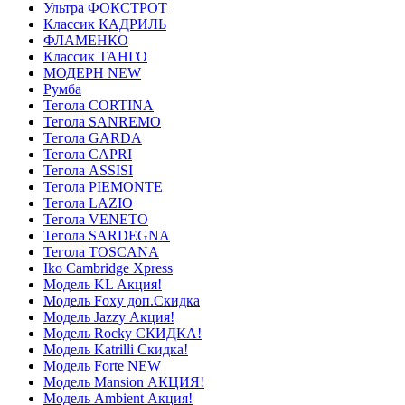
Ультра ФОКСТРОТ
Классик КАДРИЛЬ
ФЛАМЕНКО
Классик ТАНГО
МОДЕРН NEW
Румба
Тегола CORTINA
Тегола SANREMO
Тегола GARDA
Тегола CAPRI
Тегола ASSISI
Тегола PIEMONTE
Тегола LAZIO
Тегола VENETO
Тегола SARDEGNA
Тегола TOSCANA
Iko Cambridge Xpress
Модель KL Акция!
Модель Foxy доп.Скидка
Модель Jazzy Акция!
Модель Rocky СКИДКА!
Модель Katrilli Скидка!
Модель Forte NEW
Модель Mansion АКЦИЯ!
Модель Ambient Акция!