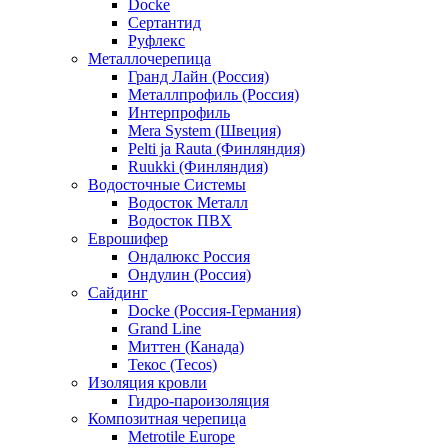
Docke
Сертантид
Руфлекс
Металлочерепица
Гранд Лайн (Россия)
Металлпрофиль (Россия)
Интерпрофиль
Mera System (Швеция)
Pelti ja Rauta (Финляндия)
Ruukki (Финляндия)
Водосточные Системы
Водосток Металл
Водосток ПВХ
Еврошифер
Ондалюкс Россия
Ондулин (Россия)
Сайдинг
Docke (Россия-Германия)
Grand Line
Миттен (Канада)
Текос (Tecos)
Изоляция кровли
Гидро-пароизоляция
Композитная черепица
Metrotile Europe