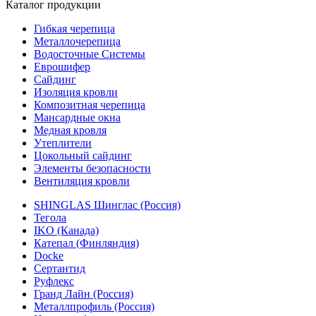
Каталог продукции
Гибкая черепица
Металлочерепица
Водосточные Системы
Еврошифер
Сайдинг
Изоляция кровли
Композитная черепица
Мансардные окна
Медная кровля
Утеплители
Цокольный сайдинг
Элементы безопасности
Вентиляция кровли
SHINGLAS Шинглас (Россия)
Тегола
IKO (Канада)
Катепал (Финляндия)
Docke
Сертантид
Руфлекс
Гранд Лайн (Россия)
Металлпрофиль (Россия)