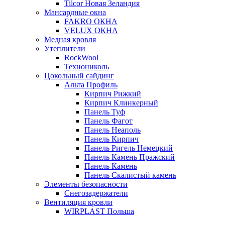
Tilcor Новая Зеландия
Мансардные окна
FAKRO ОКНА
VELUX ОКНА
Медная кровля
Утеплители
RockWool
Технониколь
Цокольный сайдинг
Альта Профиль
Кирпич Рижкий
Кирпич Клинкерный
Панель Туф
Панель Фагот
Панель Неаполь
Панель Кирпич
Панель Ригель Немецкий
Панель Камень Пражский
Панель Камень
Панель Скалистый камень
Элементы безопасности
Снегозадержатели
Вентиляция кровли
WIRPLAST Польша