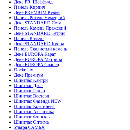
Деке PR. Шеффилд
Панель Кирпич
Деке PREMIUM Кёльн
Панель Ригель Немецкий
Деке STANDARD Сота
Панель Камень Пражский
Деке STANDARD Тетрис
Панель Камень
Деке STANDARD Крона
Панель Скалистый камень
Деке EUROPA Карат
Деке EUROPA Матрица
Деке EUROPA Сланец
Docke lux
Деке Премиум
Шинглас Кантри
Шинглас Джаз
Шинглас Ранчо
Шинглас Вестерн
Шинглас Фазенда NEW
Шинглас Континент
Шинглас Атлантика
Шинглас Финская
Шинглас Оптима
Ультра САМБА