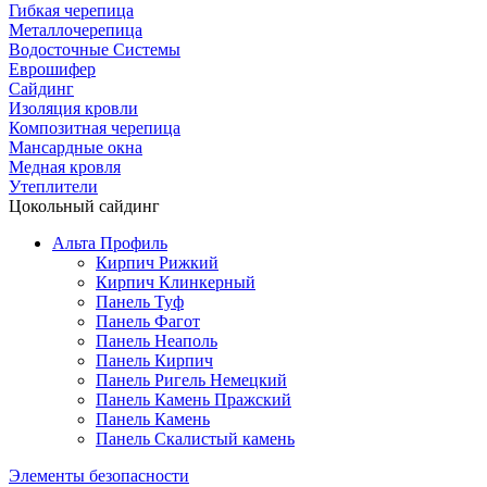
Гибкая черепица
Металлочерепица
Водосточные Системы
Еврошифер
Сайдинг
Изоляция кровли
Композитная черепица
Мансардные окна
Медная кровля
Утеплители
Цокольный сайдинг
Альта Профиль
Кирпич Рижкий
Кирпич Клинкерный
Панель Туф
Панель Фагот
Панель Неаполь
Панель Кирпич
Панель Ригель Немецкий
Панель Камень Пражский
Панель Камень
Панель Скалистый камень
Элементы безопасности