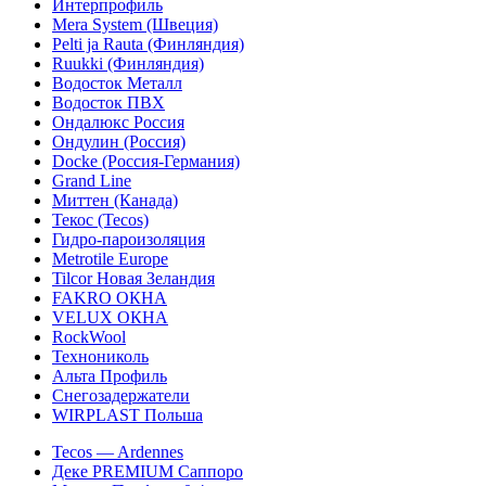
Интерпрофиль
Mera System (Швеция)
Pelti ja Rauta (Финляндия)
Ruukki (Финляндия)
Водосток Металл
Водосток ПВХ
Ондалюкс Россия
Ондулин (Россия)
Docke (Россия-Германия)
Grand Line
Миттен (Канада)
Текос (Tecos)
Гидро-пароизоляция
Metrotile Europe
Tilcor Новая Зеландия
FAKRO ОКНА
VELUX ОКНА
RockWool
Технониколь
Альта Профиль
Снегозадержатели
WIRPLAST Польша
Tecos — Ardennes
Деке PREMIUM Саппоро