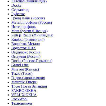
Катепал (Финляндия)
Docke
Сертантид
Руфлекс
Гранд Лайн (Россия)
Металлпрофиль (Россия)
Интерпрофиль
Mera System (Швеция)
Pelti ja Rauta (Финляндия)
Ruukki (Финляндия)
Водосток Металл
Водосток ПВХ
Ондалюкс Россия
Ондулин (Россия)
Docke (Россия-Германия)
Grand Line
Миттен (Канада)
Текос (Tecos)
Гидро-пароизоляция
Metrotile Europe
Tilcor Новая Зеландия
FAKRO ОКНА
VELUX ОКНА
RockWool
Технониколь