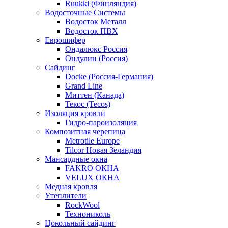
Ruukki (Финляндия)
Водосточные Системы
Водосток Металл
Водосток ПВХ
Еврошифер
Ондалюкс Россия
Ондулин (Россия)
Сайдинг
Docke (Россия-Германия)
Grand Line
Миттен (Канада)
Текос (Tecos)
Изоляция кровли
Гидро-пароизоляция
Композитная черепица
Metrotile Europe
Tilcor Новая Зеландия
Мансардные окна
FAKRO ОКНА
VELUX ОКНА
Медная кровля
Утеплители
RockWool
Технониколь
Цокольный сайдинг