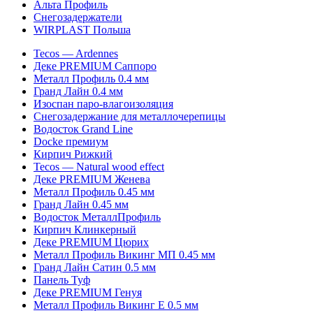
Альта Профиль
Снегозадержатели
WIRPLAST Польша
Tecos — Ardennes
Деке PREMIUM Саппоро
Металл Профиль 0.4 мм
Гранд Лайн 0.4 мм
Изоспан паро-влагоизоляция
Снегозадержание для металлочерепицы
Водосток Grand Line
Docke премиум
Кирпич Рижкий
Tecos — Natural wood effect
Деке PREMIUM Женева
Металл Профиль 0.45 мм
Гранд Лайн 0.45 мм
Водосток МеталлПрофиль
Кирпич Клинкерный
Деке PREMIUM Цюрих
Металл Профиль Викинг MП 0.45 мм
Гранд Лайн Сатин 0.5 мм
Панель Туф
Деке PREMIUM Генуя
Металл Профиль Викинг Е 0.5 мм