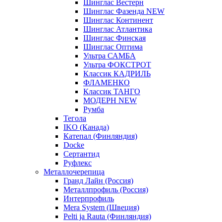
Шинглас Вестерн
Шинглас Фазенда NEW
Шинглас Континент
Шинглас Атлантика
Шинглас Финская
Шинглас Оптима
Ультра САМБА
Ультра ФОКСТРОТ
Классик КАДРИЛЬ
ФЛАМЕНКО
Классик ТАНГО
МОДЕРН NEW
Румба
Тегола
IKO (Канада)
Катепал (Финляндия)
Docke
Сертантид
Руфлекс
Металлочерепица
Гранд Лайн (Россия)
Металлпрофиль (Россия)
Интерпрофиль
Mera System (Швеция)
Pelti ja Rauta (Финляндия)