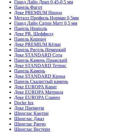
Гранд Лайн Драп 0,45-0,5 мм
Панель Фагот
Деке PREMIUM Ницца
Металл Профиль Норман 0,5мм
Гранд Лайн Сатин Матт 0,5 мм
Панель Неаполь
Деке PR. Шеффилд
Панель Кирпич
Деке PREMIUM Кёльн
Панель Ригель Немецкий
Деке STANDARD Сота
Панель Камень Пражский
Деке STANDARD Тетрис
Панель Камень
Деке STANDARD Крона
Панель Скалистый камень
Деке EUROPA Карат
Деке EUROPA Матрица
Деке EUROPA Сланец
Docke lux
Деке Премиум
Шинглас Кантри
Шинглас Джаз
Шинглас Ранчо
Шинглас Вестерн