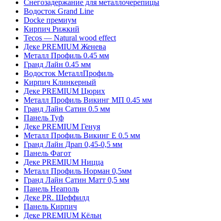
Снегозадержание для металлочерепицы
Водосток Grand Line
Docke премиум
Кирпич Рижкий
Tecos — Natural wood effect
Деке PREMIUM Женева
Металл Профиль 0.45 мм
Гранд Лайн 0.45 мм
Водосток МеталлПрофиль
Кирпич Клинкерный
Деке PREMIUM Цюрих
Металл Профиль Викинг MП 0.45 мм
Гранд Лайн Сатин 0.5 мм
Панель Туф
Деке PREMIUM Генуя
Металл Профиль Викинг Е 0.5 мм
Гранд Лайн Драп 0,45-0,5 мм
Панель Фагот
Деке PREMIUM Ницца
Металл Профиль Норман 0,5мм
Гранд Лайн Сатин Матт 0,5 мм
Панель Неаполь
Деке PR. Шеффилд
Панель Кирпич
Деке PREMIUM Кёльн