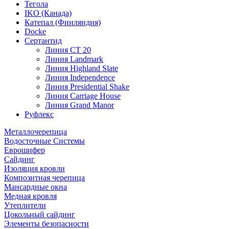
Тегола
IKO (Канада)
Катепал (Финляндия)
Docke
Сертантид
Линия СТ 20
Линия Landmark
Линия Highland Slate
Линия Independence
Линия Presidential Shake
Линия Carriage House
Линия Grand Manor
Руфлекс
Металлочерепица
Водосточные Системы
Еврошифер
Сайдинг
Изоляция кровли
Композитная черепица
Мансардные окна
Медная кровля
Утеплители
Цокольный сайдинг
Элементы безопасности