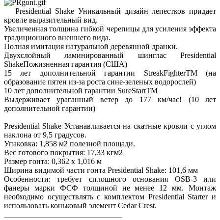
Presidential Shake Уникальный дизайн лепестков придает
кровле выразительный вид.
Увеличенная толщина гибкой черепицы для усиления эффекта
традиционного внешнего вида.
Полная имитация натуральной деревянной дранки.
Двухслойный ламинированный шинглас Presidential
ShakeПожизненная гарантия (США)
15 лет дополнительной гарантии StreakFighterTM (на
образование пятен из-за роста сине-зеленых водорослей)
10 лет дополнительной гарантии SureStartTM
Выдерживает ураганный ветер до 177 км/час! (10 лет
дополнительной гарантии)
Presidential Shake Устанавливается на скатные кровли с углом
наклона от 9,5 градусов.
Упаковка: 1,858 м2 полезной площади.
Вес готового покрытия: 17,33 кгм2
Размер гонта: 0,362 х 1,016 м
Ширина видимой части гонта Presidential Shake: 101,6 мм
Особенности: требует сплошного основания OSB-3 или
фанеры марки ФСФ толщиной не менее 12 мм. Монтаж
необходимо осуществлять с комплектом Presidential Starter и
использовать коньковый элемент Cedar Crest.
______________________________