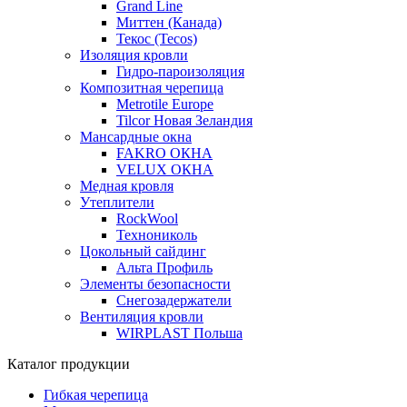
Grand Line
Миттен (Канада)
Текос (Tecos)
Изоляция кровли
Гидро-пароизоляция
Композитная черепица
Metrotile Europe
Tilcor Новая Зеландия
Мансардные окна
FAKRO ОКНА
VELUX ОКНА
Медная кровля
Утеплители
RockWool
Технониколь
Цокольный сайдинг
Альта Профиль
Элементы безопасности
Снегозадержатели
Вентиляция кровли
WIRPLAST Польша
Каталог продукции
Гибкая черепица