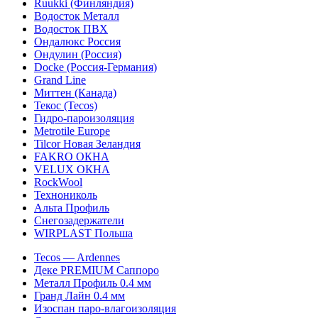
Ruukki (Финляндия)
Водосток Металл
Водосток ПВХ
Ондалюкс Россия
Ондулин (Россия)
Docke (Россия-Германия)
Grand Line
Миттен (Канада)
Текос (Tecos)
Гидро-пароизоляция
Metrotile Europe
Tilcor Новая Зеландия
FAKRO ОКНА
VELUX ОКНА
RockWool
Технониколь
Альта Профиль
Снегозадержатели
WIRPLAST Польша
Tecos — Ardennes
Деке PREMIUM Саппоро
Металл Профиль 0.4 мм
Гранд Лайн 0.4 мм
Изоспан паро-влагоизоляция