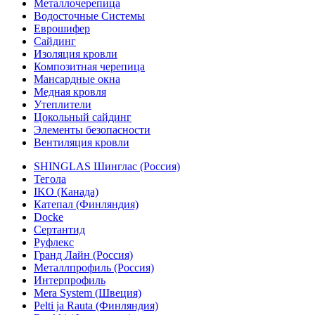
Металлочерепица
Водосточные Системы
Еврошифер
Сайдинг
Изоляция кровли
Композитная черепица
Мансардные окна
Медная кровля
Утеплители
Цокольный сайдинг
Элементы безопасности
Вентиляция кровли
SHINGLAS Шинглас (Россия)
Тегола
IKO (Канада)
Катепал (Финляндия)
Docke
Сертантид
Руфлекс
Гранд Лайн (Россия)
Металлпрофиль (Россия)
Интерпрофиль
Mera System (Швеция)
Pelti ja Rauta (Финляндия)