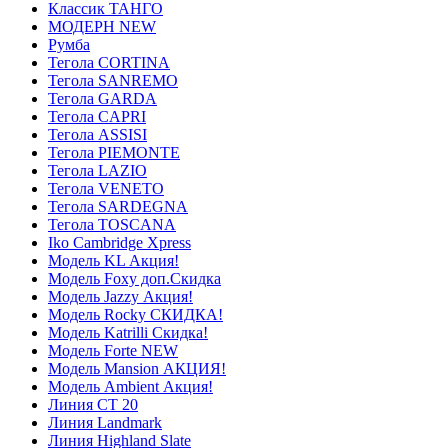
Классик ТАНГО
МОДЕРН NEW
Румба
Тегола CORTINA
Тегола SANREMO
Тегола GARDA
Тегола CAPRI
Тегола ASSISI
Тегола PIEMONTE
Тегола LAZIO
Тегола VENETO
Тегола SARDEGNA
Тегола TOSCANA
Iko Cambridge Xpress
Модель KL Акция!
Модель Foxy доп.Скидка
Модель Jazzy Акция!
Модель Rocky СКИДКА!
Модель Katrilli Скидка!
Модель Forte NEW
Модель Mansion АКЦИЯ!
Модель Ambient Акция!
Линия СТ 20
Линия Landmark
Линия Highland Slate