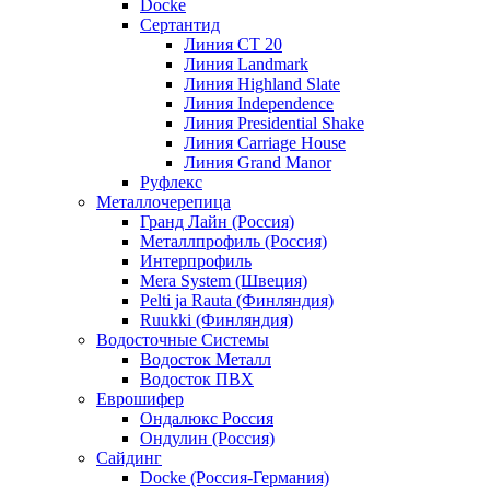
Docke
Сертантид
Линия СТ 20
Линия Landmark
Линия Highland Slate
Линия Independence
Линия Presidential Shake
Линия Carriage House
Линия Grand Manor
Руфлекс
Металлочерепица
Гранд Лайн (Россия)
Металлпрофиль (Россия)
Интерпрофиль
Mera System (Швеция)
Pelti ja Rauta (Финляндия)
Ruukki (Финляндия)
Водосточные Системы
Водосток Металл
Водосток ПВХ
Еврошифер
Ондалюкс Россия
Ондулин (Россия)
Сайдинг
Docke (Россия-Германия)