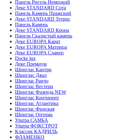
Панель Ригель Немецкий
Деке STANDARD Сота
Панель Камень Пражский
Деке STANDARD Тетрис
Панель Камень
Деке STANDARD Крона
Панель Скалистый камень
Деке EUROPA Карат
Деке EUROPA Матрица
Деке EUROPA Сланец
Docke lux
Деке Премиум
Шинглас Кантри
Шинглас Джаз
Шинглас Ранчо
Шинглас Вестерн
Шинглас Фазенда NEW
Шинглас Континент
Шинглас Атлантика
Шинглас Финская
Шинглас Оптима
Ультра САМБА
Ультра ФОКСТРОТ
Классик КАДРИЛЬ
ФЛАМЕНКО