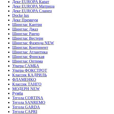
Деке EUROPA Карат
Деке EUROPA Матрица
Деке EUROPA Сланец
Docke lux
Деке Премиум
Шинглас Кантри
Шинглас Джаз
Шинглас Ранчо
Шинглас Вестерн
Шинглас Фазенда NEW
Шинглас Континент
Шинглас Атлантика
Шинглас Финская
Шинглас Оптима
Ультра САМБА
Ультра ФОКСТРОТ
Классик КАДРИЛЬ
ФЛАМЕНКО
Классик ТАНГО
МОДЕРН NEW
Румба
Тегола CORTINA
Тегола SANREMO
Тегола GARDA
Тегола CAPRI