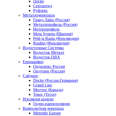
Docke
Сертантид
Руфлекс
Металлочерепица
Гранд Лайн (Россия)
Металлпрофиль (Россия)
Интерпрофиль
Mera System (Швеция)
Pelti ja Rauta (Финляндия)
Ruukki (Финляндия)
Водосточные Системы
Водосток Металл
Водосток ПВХ
Еврошифер
Ондалюкс Россия
Ондулин (Россия)
Сайдинг
Docke (Россия-Германия)
Grand Line
Миттен (Канада)
Текос (Tecos)
Изоляция кровли
Гидро-пароизоляция
Композитная черепица
Metrotile Europe