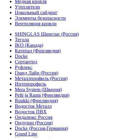
Медная кровля
Утеплители
Цокольный сайдинг
Элементы безопасности
Вентиляция кровли
SHINGLAS Шинглас (Россия)
Тегола
IKO (Канада)
Катепал (Финляндия)
Docke
Сертантид
Руфлекс
Гранд Лайн (Россия)
Металлпрофиль (Россия)
Интерпрофиль
Mera System (Швеция)
Pelti ja Rauta (Финляндия)
Ruukki (Финляндия)
Водосток Металл
Водосток ПВХ
Ондалюкс Россия
Ондулин (Россия)
Docke (Россия-Германия)
Grand Line