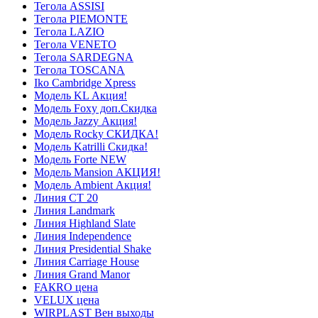
Тегола ASSISI
Тегола PIEMONTE
Тегола LAZIO
Тегола VENETO
Тегола SARDEGNA
Тегола TOSCANA
Iko Cambridge Xpress
Модель KL Акция!
Модель Foxy доп.Скидка
Модель Jazzy Акция!
Модель Rocky СКИДКА!
Модель Katrilli Скидка!
Модель Forte NEW
Модель Mansion АКЦИЯ!
Модель Ambient Акция!
Линия СТ 20
Линия Landmark
Линия Highland Slate
Линия Independence
Линия Presidential Shake
Линия Carriage House
Линия Grand Manor
FAКRO цена
VELUX цена
WIRPLAST Вен выходы