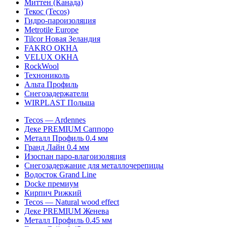
Миттен (Канада)
Текос (Tecos)
Гидро-пароизоляция
Metrotile Europe
Tilcor Новая Зеландия
FAKRO ОКНА
VELUX ОКНА
RockWool
Технониколь
Альта Профиль
Снегозадержатели
WIRPLAST Польша
Tecos — Ardennes
Деке PREMIUM Саппоро
Металл Профиль 0.4 мм
Гранд Лайн 0.4 мм
Изоспан паро-влагоизоляция
Снегозадержание для металлочерепицы
Водосток Grand Line
Docke премиум
Кирпич Рижкий
Tecos — Natural wood effect
Деке PREMIUM Женева
Металл Профиль 0.45 мм