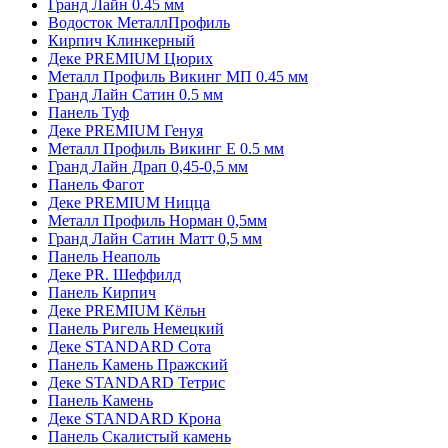
Гранд Лайн 0.45 мм
Водосток МеталлПрофиль
Кирпич Клинкерный
Деке PREMIUM Цюрих
Металл Профиль Викинг MП 0.45 мм
Гранд Лайн Сатин 0.5 мм
Панель Туф
Деке PREMIUM Генуя
Металл Профиль Викинг Е 0.5 мм
Гранд Лайн Драп 0,45-0,5 мм
Панель Фагот
Деке PREMIUM Ницца
Металл Профиль Норман 0,5мм
Гранд Лайн Сатин Матт 0,5 мм
Панель Неаполь
Деке PR. Шеффилд
Панель Кирпич
Деке PREMIUM Кёльн
Панель Ригель Немецкий
Деке STANDARD Сота
Панель Камень Пражский
Деке STANDARD Тетрис
Панель Камень
Деке STANDARD Крона
Панель Скалистый камень