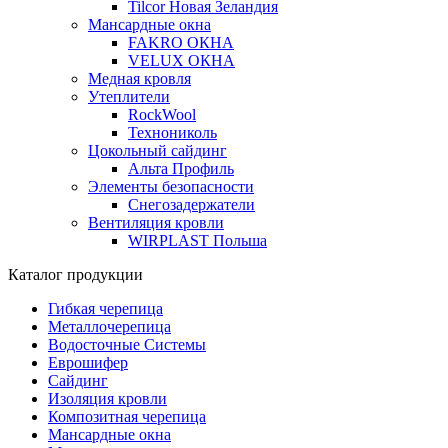
Tilcor Новая Зеландия
Мансардные окна
FAKRO ОКНА
VELUX ОКНА
Медная кровля
Утеплители
RockWool
Технониколь
Цокольный сайдинг
Альта Профиль
Элементы безопасности
Снегозадержатели
Вентиляция кровли
WIRPLAST Польша
Каталог продукции
Гибкая черепица
Металлочерепица
Водосточные Системы
Еврошифер
Сайдинг
Изоляция кровли
Композитная черепица
Мансардные окна